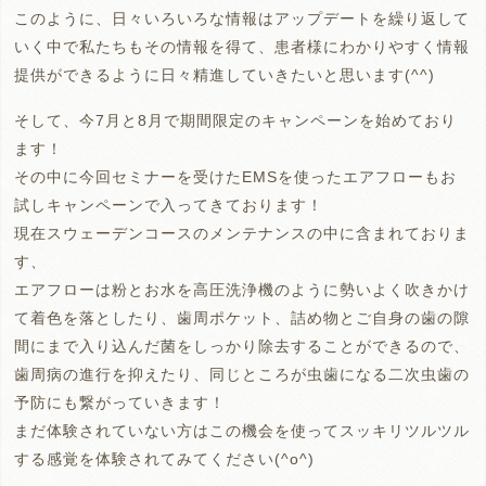
このように、日々いろいろな情報はアップデートを繰り返して
いく中で私たちもその情報を得て、患者様にわかりやすく情報
提供ができるように日々精進していきたいと思います(^^)
そして、今7月と8月で期間限定のキャンペーンを始めており
ます！
その中に今回セミナーを受けたEMSを使ったエアフローもお
試しキャンペーンで入ってきております！
現在スウェーデンコースのメンテナンスの中に含まれておりま
す、
エアフローは粉とお水を高圧洗浄機のように勢いよく吹きかけ
て着色を落としたり、歯周ポケット、詰め物とご自身の歯の隙
間にまで入り込んだ菌をしっかり除去することができるので、
歯周病の進行を抑えたり、同じところが虫歯になる二次虫歯の
予防にも繋がっていきます！
まだ体験されていない方はこの機会を使ってスッキリツルツル
する感覚を体験されてみてください(^o^)